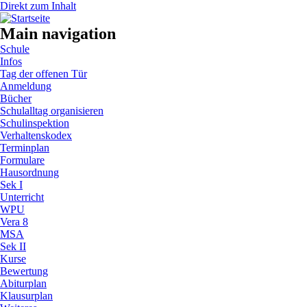
Direkt zum Inhalt
Main navigation
Schule
Infos
Tag der offenen Tür
Anmeldung
Bücher
Schulalltag organisieren
Schulinspektion
Verhaltenskodex
Terminplan
Formulare
Hausordnung
Sek I
Unterricht
WPU
Vera 8
MSA
Sek II
Kurse
Bewertung
Abiturplan
Klausurplan