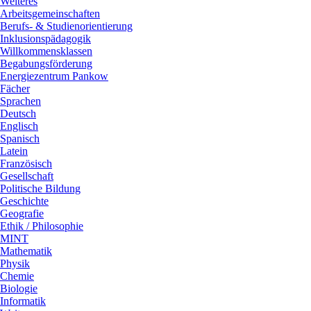
Weiteres
Arbeitsgemeinschaften
Berufs- & Studienorientierung
Inklusionspädagogik
Willkommensklassen
Begabungsförderung
Energiezentrum Pankow
Fächer
Sprachen
Deutsch
Englisch
Spanisch
Latein
Französisch
Gesellschaft
Politische Bildung
Geschichte
Geografie
Ethik / Philosophie
MINT
Mathematik
Physik
Chemie
Biologie
Informatik