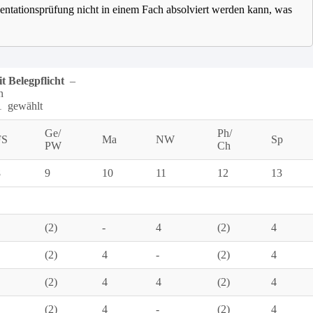
sentationsprüfung nicht in einem Fach absolviert werden kann, was
t Belegpflicht
–
n
1 gewählt
Ge/
Ph/
FS
Ma
NW
Sp
PW
Ch
8
9
10
11
12
13
(2)
-
4
(2)
4
(2)
4
-
(2)
4
(2)
4
4
(2)
4
(2)
4
-
(2)
4