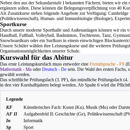
Neben den aus der Sekundarstufe I bekannten Fächern, bieten wir ein
ergänzen sollen. Diese können die Belegungsverpflichtung von 40 Kurs
Als Zusatzkurse stehen folgende Angebote zur Verfügung: Cambridge Eng
(Politikwissenschaft), Human- und Immunbiologie (Biologie), Experim
Sportkurse
Durch unsere moderne Sporthalle und Außenanlagen können wir ein viel
Handball, Fußball, Volleyball, Badminton, Tischtennis, Tanz, Gymnast
Snowboardkurs oder ein Surfkurs in einem einwöchigen Blockunterric
Unsere Schüler wählen ihre Leistungskurse und die weiteren Prüfungs
Organisationsmöglichkeiten unserer Schule.
Kurswahl für das Abitur
Das erste Leistungskursfach muss entweder eine
Fremdsprache - FS
(E
Mathematik - Ma
oder
Deutsch - De
sein. Die Wahl des ersten Fachs, 
gewählt werden.
Das schriftliche Prüfungsfach (3. PF), das mündliche Prüfungsfach (4
in den vier Kurshalbjahren belegt werden. Ab Spalte 6 wird die Pflich
Legende
KF
Künstlerisches Fach: Kunst (Ku), Musik (Mu) oder Darste
AF II
Aufgabenfeld II: Geschichte (Ge), Politikwissenschaft (P
In
Informatik
Sp
Sport