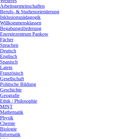
Weiteres
Arbeitsgemeinschaften
Berufs- & Studienorientierung
Inklusionspädagogik
Willkommensklassen
Begabungsförderung
Energiezentrum Pankow
Fächer
Sprachen
Deutsch
Englisch
Spanisch
Latein
Französisch
Gesellschaft
Politische Bildung
Geschichte
Geografie
Ethik / Philosophie
MINT
Mathematik
Physik
Chemie
Biologie
Informatik