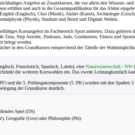
 reichhaltiges Angebot an Zusatzkursen, die vor allem den Wissens- u
en erfüllen und auch in die Gesamtqualifikation für das Abitur eingeb
lish (Englisch), Chor (Musik), Atelier (Kunst), Archäologie (Geschich
entalphysik (Physik), Studium und Beruf und Digitale Welten.
fältiges Kursangebot im Fachbereich Sport anbieten. Dazu gehören die 
ik-Tanz, Step Aerobic, Parkours, Judo, Gerätturnen, Fitness und Spor
ht belegt werden.
fächer in den Grundkursen entsprechend der Tabelle der Wahlmöglichk
nglisch, Französisch, Spanisch, Latein), eine
Naturwissenschaft - NW
(
schränkt die weiteren Kurswahlen ein. Das zweite Leistungkursfach kan
. PF) und die 5. Prüfungskomponente (5. PK) werden mit den Spalten 3 
tbelegung der Grundkurse deutlich.
llendes Spiel (DS)
W), Geografie (Geo) oder Philosophie (Phi)