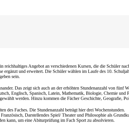
in reichhaltiges Angebot an verschiedenen Kursen, die die Schüler nac
 ergänzt und erweitert. Die Schüler wählen im Laufe des 10. Schuljahr
geben sein.
seinander. Das zeigt sich auch an der erhöhten Stundenanzahl von fünf
tsch, Englisch, Spanisch, Latein, Mathematik, Biologie, Chemie und 
 gewählt werden. Hinzu kommen die Fächer Geschichte, Geografie, Poli
ten des Faches. Die Stundenanzahl beträgt hier drei Wochenstunden.
 Französisch, Darstellendes Spiel/ Theater und Philosophie als Grundk
rden kann, um eine Abiturprüfung im Fach Sport zu absolvieren.