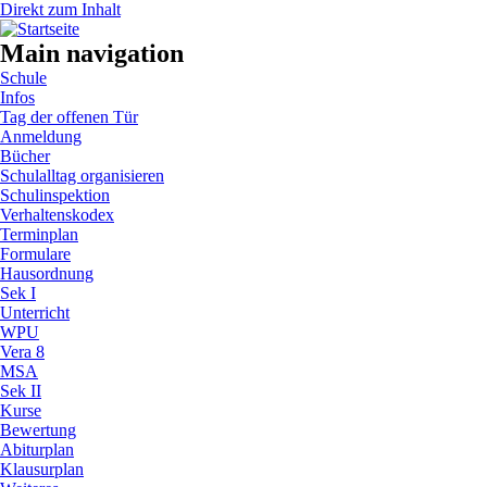
Direkt zum Inhalt
Main navigation
Schule
Infos
Tag der offenen Tür
Anmeldung
Bücher
Schulalltag organisieren
Schulinspektion
Verhaltenskodex
Terminplan
Formulare
Hausordnung
Sek I
Unterricht
WPU
Vera 8
MSA
Sek II
Kurse
Bewertung
Abiturplan
Klausurplan