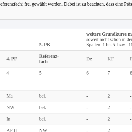
erenzfach) frei gewählt werden. Dabei ist zu beachten, dass eine Prä
weitere Grundkurse mi
soweit nicht schon in de
5. PK
Spalten 1 bis 5 bzw. 1
Referenz-
4. PF
De
KF
fach
4
5
6
7
Ma
bel.
-
2
-
NW
bel.
-
2
-
In
bel.
-
2
-
AF II
NW
-
2
-