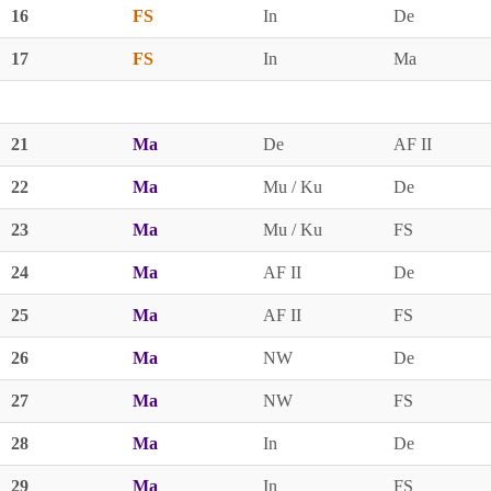
16
FS
In
De
17
FS
In
Ma
21
Ma
De
AF II
22
Ma
Mu / Ku
De
23
Ma
Mu / Ku
FS
24
Ma
AF II
De
25
Ma
AF II
FS
26
Ma
NW
De
27
Ma
NW
FS
28
Ma
In
De
29
Ma
In
FS