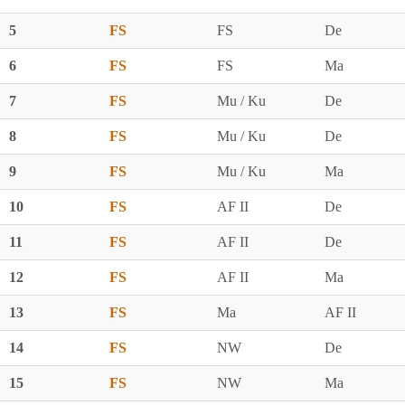
5
FS
FS
De
6
FS
FS
Ma
7
FS
Mu / Ku
De
8
FS
Mu / Ku
De
9
FS
Mu / Ku
Ma
10
FS
AF II
De
11
FS
AF II
De
12
FS
AF II
Ma
13
FS
Ma
AF II
14
FS
NW
De
15
FS
NW
Ma