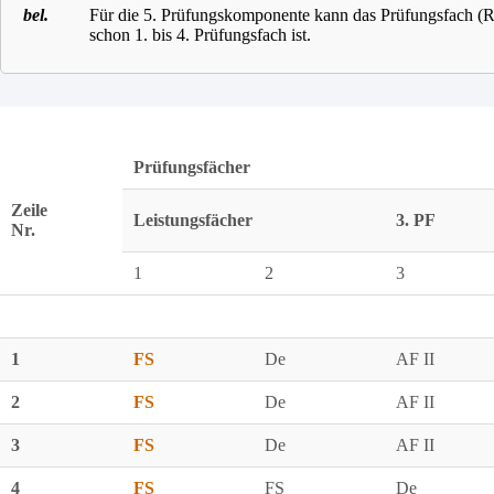
bel.
Für die 5. Prüfungskomponente kann das Prüfungsfach (Ref
schon 1. bis 4. Prüfungsfach ist.
Prüfungsfächer
Zeile
Leistungsfächer
3. PF
Nr.
1
2
3
1
FS
De
AF II
2
FS
De
AF II
3
FS
De
AF II
4
FS
FS
De