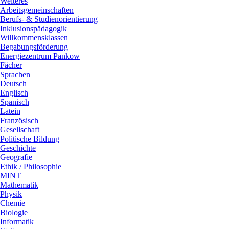
Weiteres
Arbeitsgemeinschaften
Berufs- & Studienorientierung
Inklusionspädagogik
Willkommensklassen
Begabungsförderung
Energiezentrum Pankow
Fächer
Sprachen
Deutsch
Englisch
Spanisch
Latein
Französisch
Gesellschaft
Politische Bildung
Geschichte
Geografie
Ethik / Philosophie
MINT
Mathematik
Physik
Chemie
Biologie
Informatik