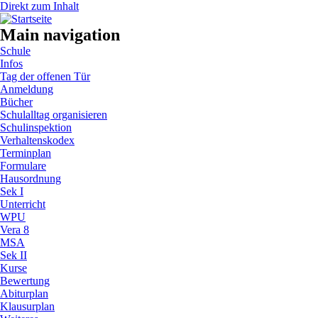
Direkt zum Inhalt
Main navigation
Schule
Infos
Tag der offenen Tür
Anmeldung
Bücher
Schulalltag organisieren
Schulinspektion
Verhaltenskodex
Terminplan
Formulare
Hausordnung
Sek I
Unterricht
WPU
Vera 8
MSA
Sek II
Kurse
Bewertung
Abiturplan
Klausurplan