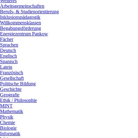
Weiteres
Arbeitsgemeinschaften
Berufs- & Studienorientierung
Inklusionspädagogik
Willkommensklassen
Begabungsförderung
Energiezentrum Pankow
Fächer
Sprachen
Deutsch
Englisch
Spanisch
Latein
Französisch
Gesellschaft
Politische Bildung
Geschichte
Geografie
Ethik / Philosophie
MINT
Mathematik
Physik
Chemie
Biologie
Informatik