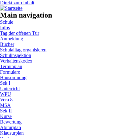
Direkt zum Inhalt
Main navigation
Schule
Infos
Tag der offenen Tür
Anmeldung
Bücher
Schulalltag organisieren
Schulinspektion
Verhaltenskodex
Terminplan
Formulare
Hausordnung
Sek I
Unterricht
WPU
Vera 8
MSA
Sek II
Kurse
Bewertung
Abiturplan
Klausurplan