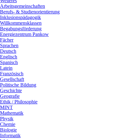
Weiteres
Arbeitsgemeinschaften
Berufs- & Studienorientierung
Inklusionspädagogik
Willkommensklassen
Begabungsförderung
Energiezentrum Pankow
Fächer
Sprachen
Deutsch
Englisch
Spanisch
Latein
Französisch
Gesellschaft
Politische Bildung
Geschichte
Geografie
Ethik / Philosophie
MINT
Mathematik
Physik
Chemie
Biologie
Informatik