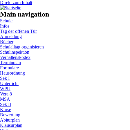
Direkt zum Inhalt
Main navigation
Schule
Infos
Tag der offenen Tür
Anmeldung
Bücher
Schulalltag organisieren
Schulinspektion
Verhaltenskodex
Terminplan
Formulare
Hausordnung
Sek I
Unterricht
WPU
Vera 8
MSA
Sek II
Kurse
Bewertung
Abiturplan
Klausurplan