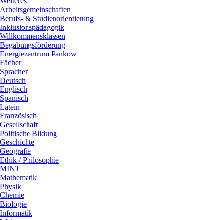
Weiteres
Arbeitsgemeinschaften
Berufs- & Studienorientierung
Inklusionspädagogik
Willkommensklassen
Begabungsförderung
Energiezentrum Pankow
Fächer
Sprachen
Deutsch
Englisch
Spanisch
Latein
Französisch
Gesellschaft
Politische Bildung
Geschichte
Geografie
Ethik / Philosophie
MINT
Mathematik
Physik
Chemie
Biologie
Informatik