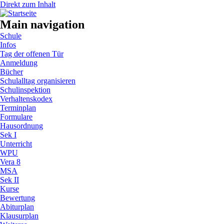
Direkt zum Inhalt
Main navigation
Schule
Infos
Tag der offenen Tür
Anmeldung
Bücher
Schulalltag organisieren
Schulinspektion
Verhaltenskodex
Terminplan
Formulare
Hausordnung
Sek I
Unterricht
WPU
Vera 8
MSA
Sek II
Kurse
Bewertung
Abiturplan
Klausurplan