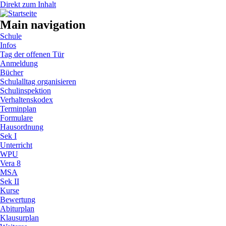
Direkt zum Inhalt
Main navigation
Schule
Infos
Tag der offenen Tür
Anmeldung
Bücher
Schulalltag organisieren
Schulinspektion
Verhaltenskodex
Terminplan
Formulare
Hausordnung
Sek I
Unterricht
WPU
Vera 8
MSA
Sek II
Kurse
Bewertung
Abiturplan
Klausurplan