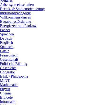
Weiteres
Arbeitsgemeinschaften
Berufs- & Studienorientierung
Inklusionspädagogik
Willkommensklassen
Begabungsförderung
Energiezentrum Pankow
Fächer
Sprachen
Deutsch
Englisch
Spanisch
Latein
Französisch
Gesellschaft
Politische Bildung
Geschichte
Geografie
Ethik / Philosophie
MINT
Mathematik
Physik
Chemie
Biologie
Informatik