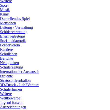
Weitere
Sport
Musik
Kunst
Darstellendes Spiel
Menschen
Leitung / Verwaltung
Schülervertretung
Elternvertretung
Sozialpädagogik
Förderverein
Karriere
Schulleben
Berichte
Neuigkeiten
Schülerzeitung
Internationaler Austausch
Projekte
Stratosphärenballon
3D-Druck - Lab2Venture
Schülerfirmen
Weitere
Wettbewerbe
Jugend forscht
Auszeichnungen