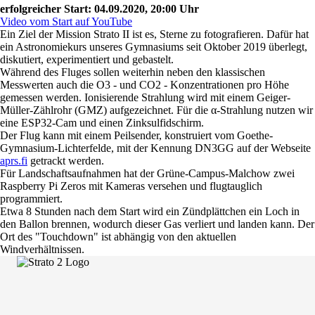
erfolgreicher Start: 04.09.2020, 20:00 Uhr
Video vom Start auf YouTube
Ein Ziel der Mission Strato II ist es, Sterne zu fotografieren. Dafür hat
ein Astronomiekurs unseres Gymnasiums seit Oktober 2019 überlegt,
diskutiert, experimentiert und gebastelt.
Während des Fluges sollen weiterhin neben den klassischen
Messwerten auch die O3 - und CO2 - Konzentrationen pro Höhe
gemessen werden. Ionisierende Strahlung wird mit einem Geiger-
Müller-Zählrohr (GMZ) aufgezeichnet. Für die α-Strahlung nutzen wir
eine ESP32-Cam und einen Zinksulfidschirm.
Der Flug kann mit einem Peilsender, konstruiert vom Goethe-
Gymnasium-Lichterfelde, mit der Kennung DN3GG auf der Webseite
aprs.fi
getrackt werden.
Für Landschaftsaufnahmen hat der Grüne-Campus-Malchow zwei
Raspberry Pi Zeros mit Kameras versehen und flugtauglich
programmiert.
Etwa 8 Stunden nach dem Start wird ein Zündplättchen ein Loch in
den Ballon brennen, wodurch dieser Gas verliert und landen kann. Der
Ort des "Touchdown" ist abhängig von den aktuellen
Windverhältnissen.