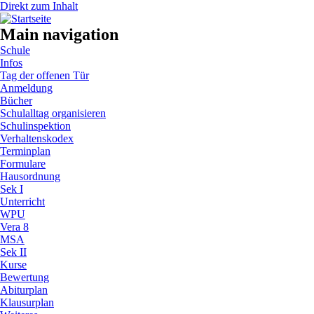
Direkt zum Inhalt
Main navigation
Schule
Infos
Tag der offenen Tür
Anmeldung
Bücher
Schulalltag organisieren
Schulinspektion
Verhaltenskodex
Terminplan
Formulare
Hausordnung
Sek I
Unterricht
WPU
Vera 8
MSA
Sek II
Kurse
Bewertung
Abiturplan
Klausurplan