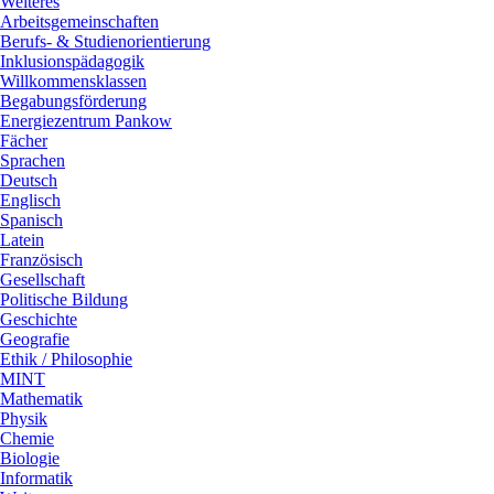
Weiteres
Arbeitsgemeinschaften
Berufs- & Studienorientierung
Inklusionspädagogik
Willkommensklassen
Begabungsförderung
Energiezentrum Pankow
Fächer
Sprachen
Deutsch
Englisch
Spanisch
Latein
Französisch
Gesellschaft
Politische Bildung
Geschichte
Geografie
Ethik / Philosophie
MINT
Mathematik
Physik
Chemie
Biologie
Informatik