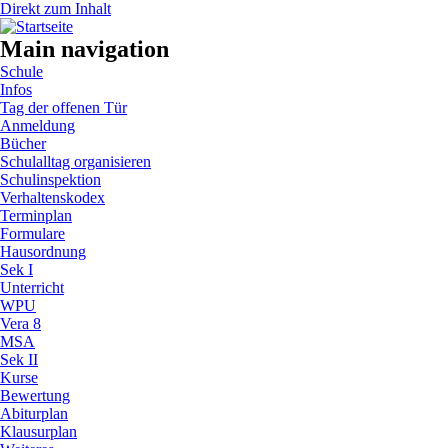
Direkt zum Inhalt
Main navigation
Schule
Infos
Tag der offenen Tür
Anmeldung
Bücher
Schulalltag organisieren
Schulinspektion
Verhaltenskodex
Terminplan
Formulare
Hausordnung
Sek I
Unterricht
WPU
Vera 8
MSA
Sek II
Kurse
Bewertung
Abiturplan
Klausurplan