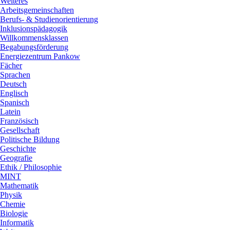
Weiteres
Arbeitsgemeinschaften
Berufs- & Studienorientierung
Inklusionspädagogik
Willkommensklassen
Begabungsförderung
Energiezentrum Pankow
Fächer
Sprachen
Deutsch
Englisch
Spanisch
Latein
Französisch
Gesellschaft
Politische Bildung
Geschichte
Geografie
Ethik / Philosophie
MINT
Mathematik
Physik
Chemie
Biologie
Informatik