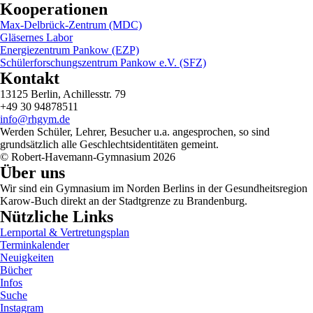
Kooperationen
Max-Delbrück-Zentrum (MDC)
Gläsernes Labor
Energiezentrum Pankow (EZP)
Schülerforschungszentrum Pankow e.V. (SFZ)
Kontakt
13125 Berlin, Achillesstr. 79
+49 30 94878511
info@rhgym.de
Werden Schüler, Lehrer, Besucher u.a. angesprochen, so sind
grundsätzlich alle Geschlechtsidentitäten gemeint.
© Robert-Havemann-Gymnasium 2026
Über uns
Wir sind ein Gymnasium im Norden Berlins in der Gesundheitsregion
Karow-Buch direkt an der Stadtgrenze zu Brandenburg.
Nützliche Links
Lernportal & Vertretungsplan
Terminkalender
Neuigkeiten
Bücher
Infos
Suche
Instagram